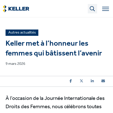
Skip
to
main
content
News
Autres actualités
article
Keller met à l’honneur les
category
femmes qui bâtissent l’avenir
Published
9 mars 2026
on
À l’occasion de la Journée Internationale des
Droits des Femmes, nous célébrons toutes