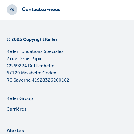
Contactez-nous
© 2025 Copyright Keller
Keller Fondations Spéciales
2 rue Denis Papin
CS 69224 Duttlenheim
67129 Molsheim Cedex
RC Saverne 41928326200162
Footer
Keller Group
links
Carrières
Alertes