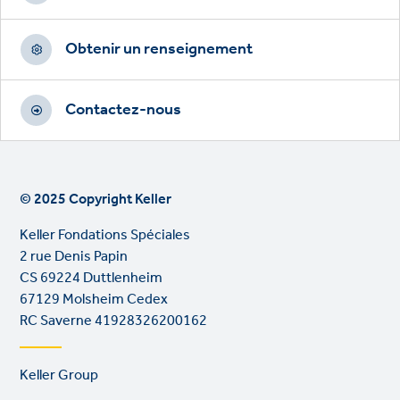
Obtenir un renseignement
Contactez-nous
© 2025 Copyright Keller
Keller Fondations Spéciales
2 rue Denis Papin
CS 69224 Duttlenheim
67129 Molsheim Cedex
RC Saverne 41928326200162
Footer
Keller Group
links