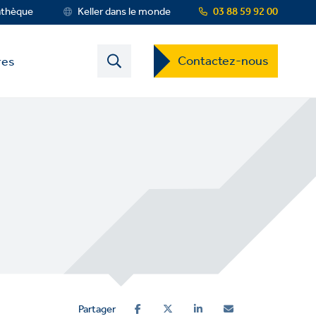
athèque
Keller dans le monde
03 88 59 92 00
Contact
Contactez-nous
res
US
Dropdown
Menu
Partager