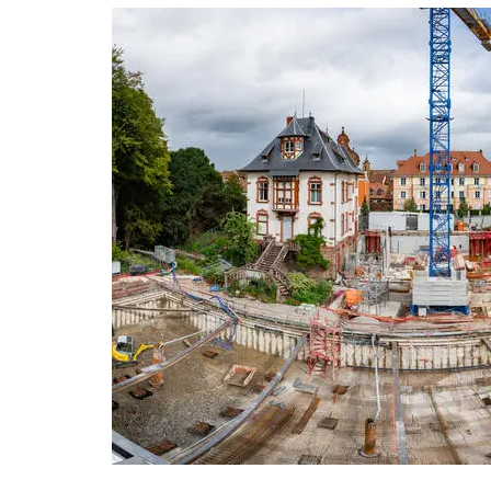
Project
image
Applications
Soutènement
Marchés
Équipements publics
Techniques
Parois en pieux sécants
Jet grouting Soilcrete®