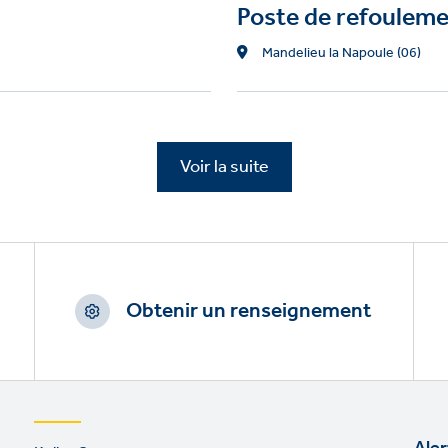
Poste de refouleme
Location
Mandelieu la Napoule (06)
Voir la suite
Obtenir un renseignement
Footer
Aler