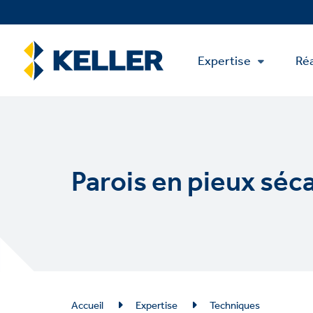
Skip
to
main
Main
content
Expertise
Réa
Menu
Parois en pieux séc
Breadcrumb
Accueil
Expertise
Techniques