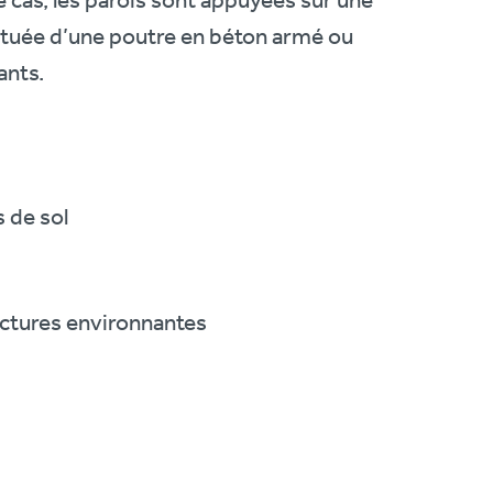
 cas, les parois sont appuyées sur une
stituée d’une poutre en béton armé ou
rants.
 de sol
uctures environnantes