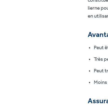
constitué
lierne po
en utilisa
Avant
Peut ê
Très p
Peut t
Moins 
Assura