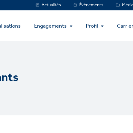
Service
Actualités
Évènements
Médi
Menu
lisations
Engagements
Profil
Carriè
ants