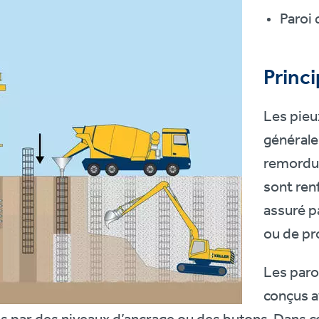
Paroi 
Princi
Les pieu
générale
remordus
sont ren
assuré p
ou de pro
Les paro
conçus a