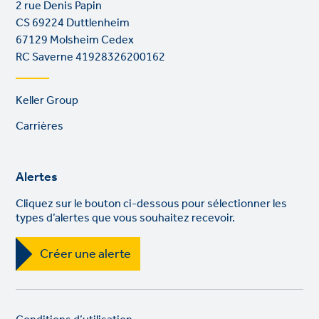
2 rue Denis Papin
CS 69224 Duttlenheim
67129 Molsheim Cedex
RC Saverne 41928326200162
Footer
Keller Group
links
Carrières
Alertes
Cliquez sur le bouton ci-dessous pour sélectionner les
types d’alertes que vous souhaitez recevoir.
Créer une alerte