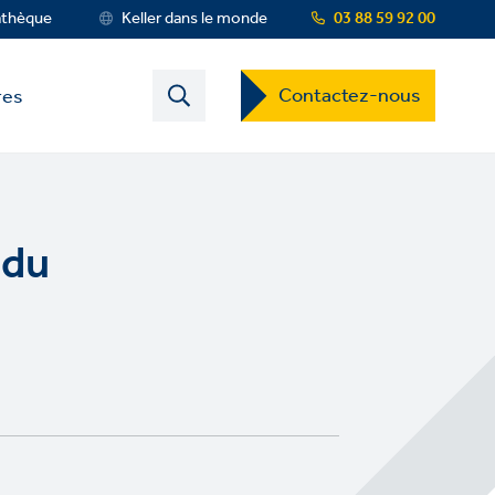
athèque
Keller dans le monde
03 88 59 92 00
Contact
Contactez-nous
res
US
Dropdown
Menu
 du