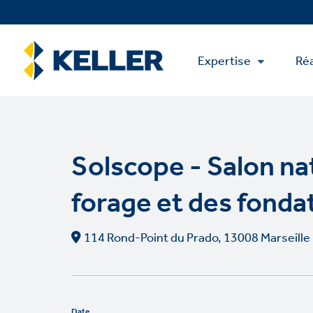
Skip
to
main
Main
content
Expertise
Réa
Menu
Solscope - Salon na
forage et des fonda
114 Rond-Point du Prado, 13008 Marseille
Date