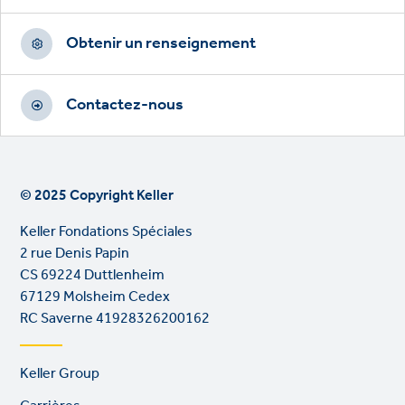
Obtenir un renseignement
Contactez-nous
© 2025 Copyright Keller
Keller Fondations Spéciales
2 rue Denis Papin
CS 69224 Duttlenheim
67129 Molsheim Cedex
RC Saverne 41928326200162
Footer
Keller Group
links