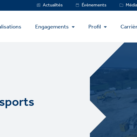
Service
Actualités
Évènements
Médi
Menu
lisations
Engagements
Profil
Carriè
 sports