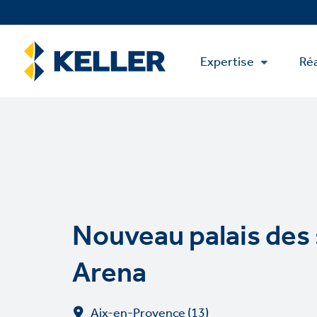
Skip
to
main
Main
content
Expertise
Réa
Menu
Nouveau palais des
Arena
Aix-en-Provence (13)