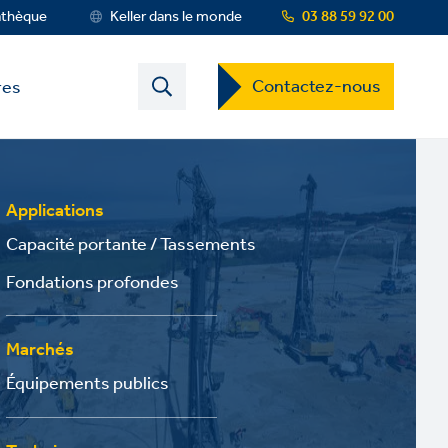
athèque
Keller dans le monde
03 88 59 92 00
Contact
Contactez-nous
res
US
Dropdown
Menu
Applications
Capacité portante / Tassements
Fondations profondes
Marchés
Équipements publics