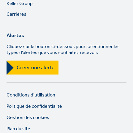
Footer
Keller Group
links
Carrières
Alertes
Cliquez sur le bouton ci-dessous pour sélectionner les
types d’alertes que vous souhaitez recevoir.
Créer une alerte
Legal
So
Conditions d’utilisation
links
lin
Politique de confidentialité
Gestion des cookies
Plan du site