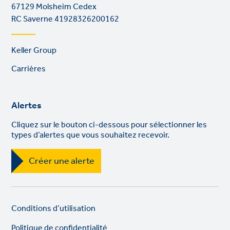
67129 Molsheim Cedex
RC Saverne 41928326200162
Footer
Keller Group
links
Carrières
Alertes
Cliquez sur le bouton ci-dessous pour sélectionner les
types d’alertes que vous souhaitez recevoir.
Créer une alerte
Legal
So
Conditions d’utilisation
links
lin
Politique de confidentialité