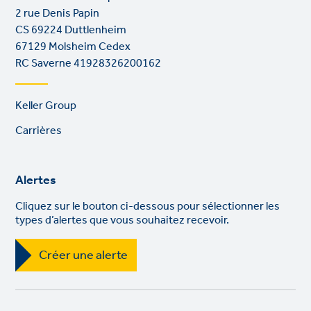
2 rue Denis Papin
CS 69224 Duttlenheim
67129 Molsheim Cedex
RC Saverne 41928326200162
Footer
Keller Group
links
Carrières
Alertes
Cliquez sur le bouton ci-dessous pour sélectionner les
types d’alertes que vous souhaitez recevoir.
Créer une alerte