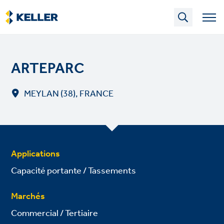
Skip
to
main
content
ARTEPARC
MEYLAN (38), FRANCE
Applications
Capacité portante / Tassements
Marchés
Commercial / Tertiaire