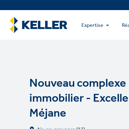
Skip
to
main
Main
content
Expertise
Réa
Menu
Nouveau complexe
immobilier - Excell
Méjane