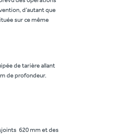
e prévu des opérations
vention, d’autant que
 située sur ce même
pée de tarière allant
8 m de profondeur.
disjoints 620 mm et des