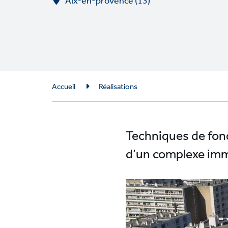
Aix-en-provence (13)
Breadcrumb
Accueil
Réalisations
Techniques de fon
d’un complexe imm