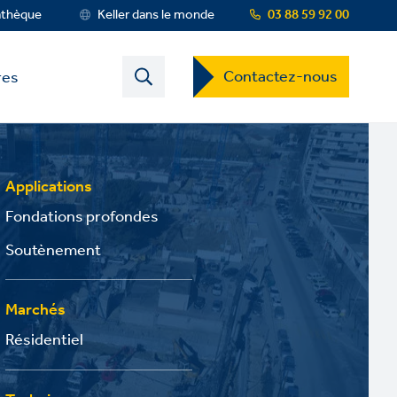
athèque
Keller dans le monde
03 88 59 92 00
Contact
Contactez-nous
res
US
Dropdown
Menu
Applications
Fondations profondes
Soutènement
Marchés
Résidentiel