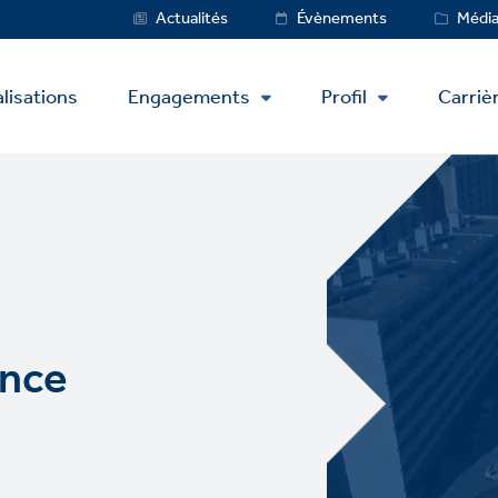
Service
Actualités
Évènements
Médi
Menu
lisations
Engagements
Profil
Carriè
ence